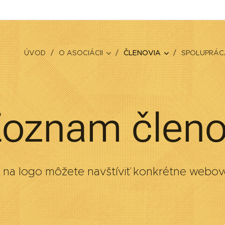
ÚVOD
O ASOCIÁCII
ČLENOVIA
SPOLUPRÁCA
oznam člen
m na logo môžete navštíviť konkrétne webov