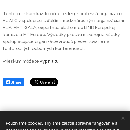
Tento prieskum každoročne realizuje profesná organizácia
EUATC v spolupráci s ďalšími medzinárodnými organizáciami
ELIA, EMT, GALA, expertnou platformou LIND Európskej
komisie a FIT Europe. Výsledky prieskum zverejnia všetky
spolupracujúce organizácie a budú prezentované na
tohtoročných odborných konferenciách.
Prieskum môžete
vyplniť tu
.
Share
Asociácia prekladateľských spoločností Slovenska
Používame cookies, aby sme zaistili správne fungovanie a
Sládkovičova 5, Nitra
949 01