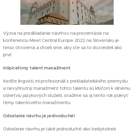
Výzva na predkladanie návrhov na prezentácie na
konferenciu Meet Central Europe 2022 na Slovensku je
teraz otvorená a chceli sme, aby ste sa to dozvedeli ako
prví!
Inšpiratívny talent manažment
Keďže lingvisti, iní profesionáli z prekladateľského priemyslu
a nevyhnutný manažment tohto talentu sú kľúčom k silnému
odvetviu jazykových služieb, snažíme sa aj tento rok pokryť
témy talentového manažmentu.
Odoslanie návrhu je jednoduché!
Odoslanie návrhu je také jednoduché ako kedykoľvek