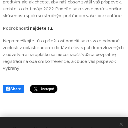
predtým, ale ak chcete, aby náš obsah zvážil váš príspevok,
urobte to do 1. mája 2022. Podeľte sa o svoje profesionálne
skúsenosti spolu so stručným prehľadom vašej prezentácie.
Podrobnosti
nájdete tu.
Nepremeškajte túto príležitosť podeliť sa o svoje odborné
znalosti v oblasti riadenia dodávateľov s publikom zložených
z odvetvia a na oplátku sa niečo naučiť vďaka bezplatnej
registrácii na oba dni konferencie, ak bude váš príspevok
vybraný.
Share
Asociácia prekladateľských spoločností Slovenska