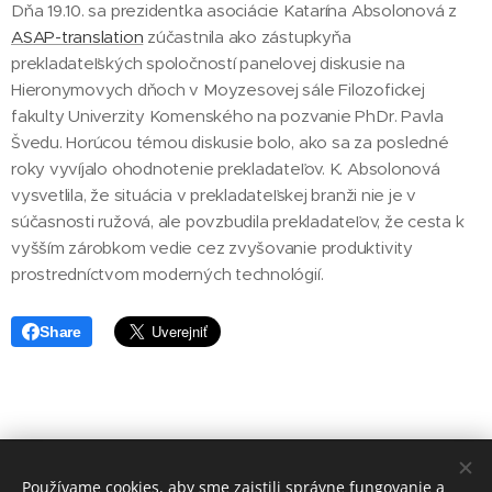
Dňa 19.10. sa prezidentka asociácie Katarína Absolonová z
ASAP-translation
zúčastnila ako zástupkyňa
prekladateľských spoločností panelovej diskusie na
Hieronymovych dňoch v Moyzesovej sále Filozofickej
fakulty Univerzity Komenského na pozvanie PhDr. Pavla
Švedu. Horúcou témou diskusie bolo, ako sa za posledné
roky vyvíjalo ohodnotenie prekladateľov. K. Absolonová
vysvetlila, že situácia v prekladateľskej branži nie je v
súčasnosti ružová, ale povzbudila prekladateľov, že cesta k
vyšším zárobkom vedie cez zvyšovanie produktivity
prostredníctvom moderných technológií.
Share
Asociácia prekladateľských spoločností Slovenska
Používame cookies, aby sme zaistili správne fungovanie a