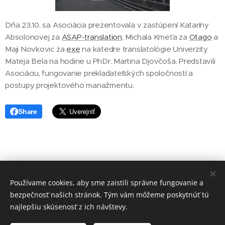
Dňa 23.10. sa Asociácia prezentovala v zastúpení Kataríny
Absolonovej za
ASAP-translation
, Michala Kmeťa za
Otago
a
Maji Novkovic za
exe
na katedre translatológie Univerzity
Mateja Bela na hodine u PhDr. Martina Djovčoša. Predstavili
Asociáciu, fungovanie prekladateľských spoločností a
postupy projektového manažmentu.
Share
Asociácia prekladateľských spoločností Slovenska
Používame cookies, aby sme zaistili správne fungovanie a
Sládkovičova 5, Nitra
949 01
bezpečnosť našich stránok. Tým vám môžeme poskytnúť tú
Cookies
najlepšiu skúsenosť z ich návštevy.
Jazyky