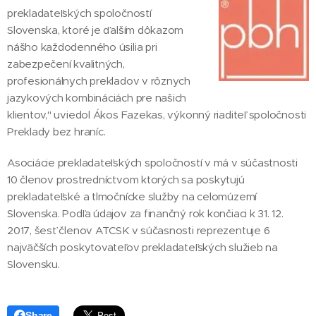
prekladateľských spoločností
Slovenska, ktoré je ďalším dôkazom
nášho každodenného úsilia pri
zabezpečení kvalitných,
profesionálnych prekladov v rôznych
jazykových kombináciách pre našich
klientov," uviedol Ákos Fazekas, výkonný riaditeľ spoločnosti
Preklady bez hraníc.
Asociácie prekladateľských spoločností v má v súčastnosti
10 členov prostredníctvom ktorých sa poskytujú
prekladateľské a tlmočnícke služby na celomúzemí
Slovenska. Podľa údajov za finančný rok končiaci k 31. 12.
2017, šesť členov ATCSK v súčasnosti reprezentuje 6
najväčších poskytovateľov prekladateľských služieb na
Slovensku.
Share