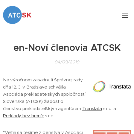
en-Noví členovia ATCSK
04/09/2019
Na výročnom zasadnutí Správnej rady
dňa 12. 3. v Bratislave schválila
Asociácia prekladateľských spoločností
Slovenska (ATCSK) žiadosť o
členstvo prekladateľským agentúram
Translata
s.r.o. a
Preklady bez hraníc
s.r.o.
"Veľmi sa tešíme z členstva v Asociácii